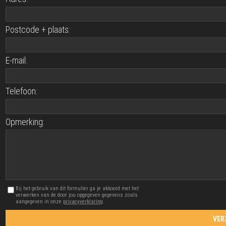
Postcode + plaats:
E-mail:
Telefoon:
Opmerking:
Bij het gebruik van dit formulier ga je akkoord met het
verwerken van de door jou opgegeven gegevens zoals
aangegeven in onze
privacyverklaring
.
VER