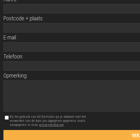
Postcode + plaats:
E-mail:
Telefoon:
Opmerking:
Bij het gebruik van dit formulier ga je akkoord met het
verwerken van de door jou opgegeven gegevens zoals
aangegeven in onze
privacyverklaring
.
VER