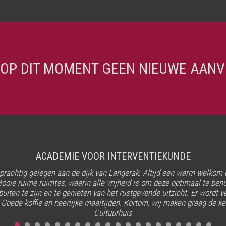
 OP DIT MOMENT GEEN NIEUWE AANV
ACADEMIE VOOR INTERVENTIEKUNDE
IIA
Instituut van Internal Auditors
, prachtig gelegen aan de dijk van Langerak. Altijd een warm welkom
ooie ruime ruimtes, waarin alle vrijheid is om deze optimaal te benu
tische dag gehad in het Haute Cultuurhuis. Wat een prachtige locati
uiten te zijn en te genieten van het rustgevende uitzicht. Er wordt 
en alles was op en top verzorgd. Zeer geschikt voor onze heisessie
 Goede koffie en heerlijke maaltijden. Kortom, wij maken graag de k
Cultuurhuis