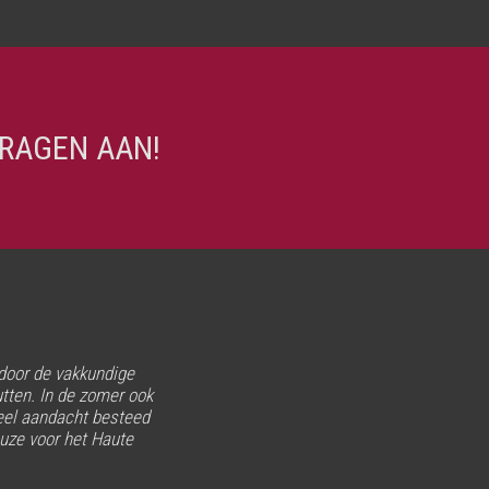
RAGEN AAN!
 door de vakkundige
tten. In de zomer ook
e, hartelijk ontvangen
veel aandacht besteed
.
euze voor het Haute