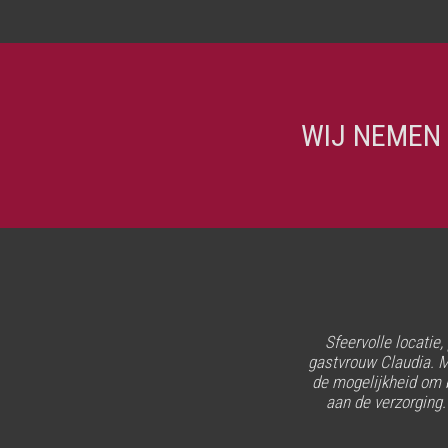
WIJ NEMEN
Sfeervolle locatie
gastvrouw Claudia. M
Wij hebben een fantas
de mogelijkheid om b
aan de verzorging.