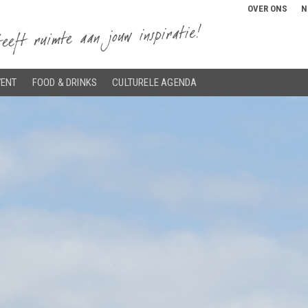
OVER ONS
N
VENT
FOOD & DRINKS
CULTURELE AGENDA