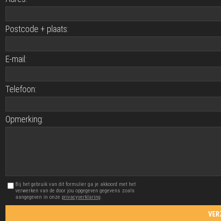
Postcode + plaats:
E-mail:
Telefoon:
Opmerking:
Bij het gebruik van dit formulier ga je akkoord met het
verwerken van de door jou opgegeven gegevens zoals
aangegeven in onze
privacyverklaring
.
VER