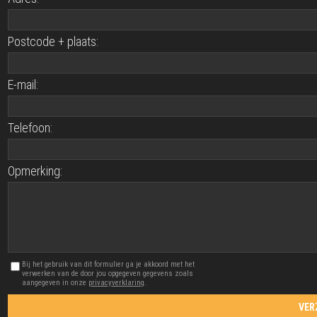
Postcode + plaats:
E-mail:
Telefoon:
Opmerking:
Bij het gebruik van dit formulier ga je akkoord met het
verwerken van de door jou opgegeven gegevens zoals
aangegeven in onze
privacyverklaring
.
VER